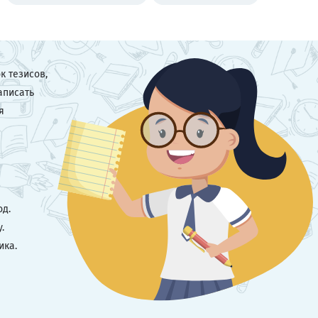
к тезисов,
аписать
я
од.
.
ика.