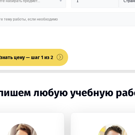
знать цену — шаг 1 из 2
пишем любую учебную раб