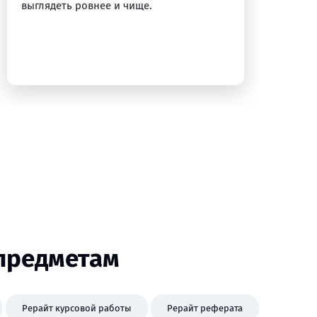
выглядеть ровнее и чище.
ло
ощ
пе
 предметам
Рерайт курсовой работы
Рерайт реферата