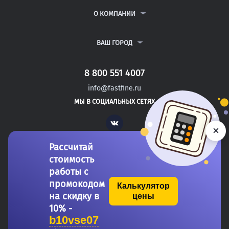
РЕФЕРАТЫ
ВОПРОСЫ И ОТВЕТЫ
О КОМПАНИИ
ВСЕ УСЛУГИ
ПУБЛИЧНАЯ ОФЕРТА
О КОМПАНИИ
ПОЛИТИКА КОНФИДЕНЦИАЛЬНОСТИ
КОНТАКТЫ
ВАШ ГОРОД
АВТОРАМ
МОСКВА
САНКТ-ПЕТЕРБУРГ
8 800 551 4007
КАНАШ
info@fastfine.ru
КОНАКОВО
МЫ В СОЦИАЛЬНЫХ СЕТЯХ
НАДЫМ
Vk
×
Рассчитай
стоимость
работы с
промокодом
Калькулятор
на скидку в
цены
Copyright 2011-2026 FastFine.ru
10% -
b10vse07