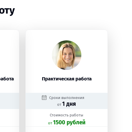
оту
работа
Практическая работа
Сроки выполнения
1 дня
от
Стоимость работы
1500 рублей
oт