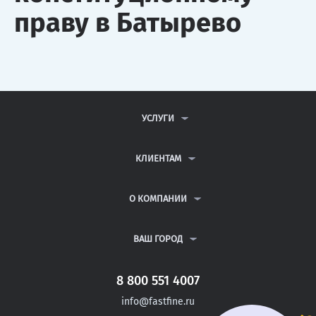
праву в Батырево
УСЛУГИ
КОНТРОЛЬНЫЕ РАБОТЫ
ДИПЛОМНЫЕ РАБОТЫ
КЛИЕНТАМ
КУРСОВЫЕ РАБОТЫ
АНТИПЛАГИАТ
РЕФЕРАТЫ
ВОПРОСЫ И ОТВЕТЫ
О КОМПАНИИ
ВСЕ УСЛУГИ
ПУБЛИЧНАЯ ОФЕРТА
О КОМПАНИИ
ПОЛИТИКА КОНФИДЕНЦИАЛЬНОСТИ
КОНТАКТЫ
ВАШ ГОРОД
АВТОРАМ
МОСКВА
САНКТ-ПЕТЕРБУРГ
8 800 551 4007
КАНАШ
info@fastfine.ru
КОНАКОВО