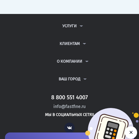
УСЛУГИ
КОНТРОЛЬНЫЕ РАБОТЫ
ДИПЛОМНЫЕ РАБОТЫ
КЛИЕНТАМ
КУРСОВЫЕ РАБОТЫ
АНТИПЛАГИАТ
РЕФЕРАТЫ
ВОПРОСЫ И ОТВЕТЫ
О КОМПАНИИ
ВСЕ УСЛУГИ
ПУБЛИЧНАЯ ОФЕРТА
О КОМПАНИИ
ПОЛИТИКА КОНФИДЕНЦИАЛЬНОСТИ
КОНТАКТЫ
ВАШ ГОРОД
АВТОРАМ
МОСКВА
САНКТ-ПЕТЕРБУРГ
8 800 551 4007
КАНАШ
info@fastfine.ru
КОНАКОВО
МЫ В СОЦИАЛЬНЫХ СЕТЯХ
НАДЫМ
Vk
×